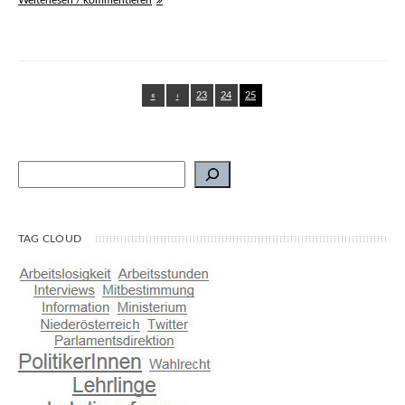
Weiterlesen / kommentieren
«
‹
23
24
25
Suchen
TAG CLOUD