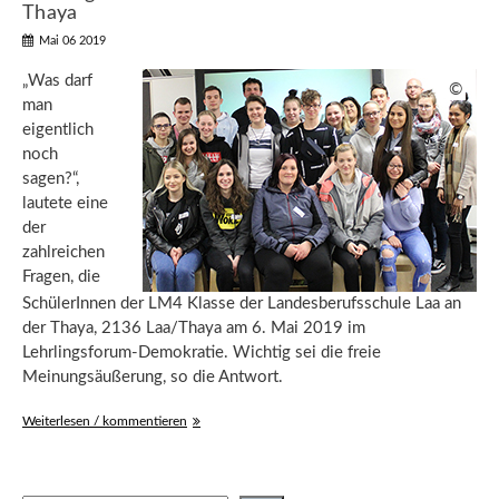
Thaya
Mai 06 2019
„Was darf
©
man
eigentlich
noch
sagen?“,
lautete eine
der
zahlreichen
Fragen, die
SchülerInnen der LM4 Klasse der Landesberufsschule Laa an
der Thaya, 2136 Laa/Thaya am 6. Mai 2019 im
Lehrlingsforum-Demokratie. Wichtig sei die freie
Meinungsäußerung, so die Antwort.
Weiterlesen / kommentieren