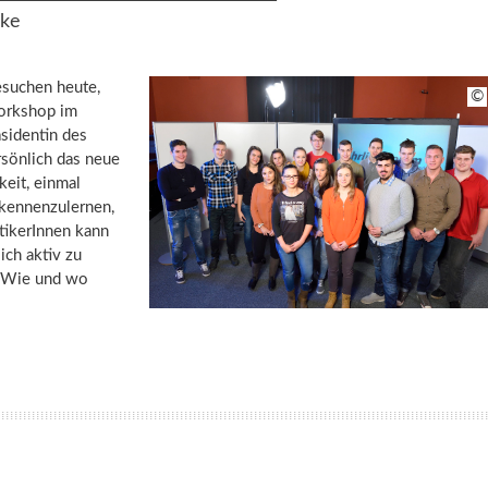
rke
esuchen heute,
©
orkshop im
sidentin des
rsönlich das neue
keit, einmal
 kennenzulernen,
tikerInnen kann
ich aktiv zu
t „Wie und wo