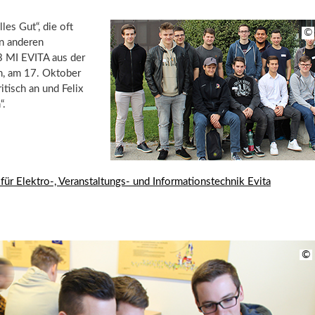
es Gut“, die oft
©
n anderen
3 MI EVITA aus der
n, am 17. Oktober
tisch an und Felix
“.
für Elektro-, Veranstaltungs- und Informationstechnik Evita
©
©
©
©